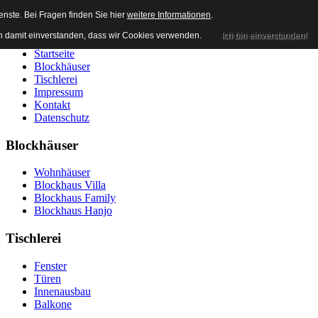
enste. Bei Fragen finden Sie hier
weitere Informationen
.
Prospekt-Hotline: 034671-529986
ch damit einverstanden, dass wir Cookies verwenden.
Ich bin einverstanden!
Startseite
Blockhäuser
Tischlerei
Impressum
Kontakt
Datenschutz
Blockhäuser
Wohnhäuser
Blockhaus Villa
Blockhaus Family
Blockhaus Hanjo
Tischlerei
Fenster
Türen
Innenausbau
Balkone