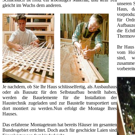
unseren S
gleicht im Wuchs dem anderen.
Haus, da
vorprodu
für Ordn
Aufbauzei
die Echt
Thermove
Ihr Haus
vom Holz
sind, w
zusammen
vorbereite
Je nachdem, ob Sie Ihr Haus schlüsselfertig, als Ausbauhaus
oder als Bausatz für den Selbstaufbau bestellt haben,
werden die Bauelemente für die Installation der
Haustechnik zugeladen und zur Baustelle transportiert um
dort montiert zu werden.Nun erfolgt die Montage Ihres
Hauses.
Das erfahrene Montageteam hat bereits Häuser im gesamten
Bundesgebiet errichtet. Doch auch für geschickte Laien sind