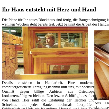
Ihr Haus entsteht mit Herz und Hand
Die Pläne für Ihr neues Blockhaus sind fertig, die Baugenehmigung ist
wenigen Wochen steht bereits fest. Jetzt beginnt die Arbeit der Handw
Details entstehen in Handarbeit. Eine moderne,
computergesteuerte Fertigungstechnik hilft uns, mit höchster
Qualität gegen billige Anbieter aus Osteuropa
konkurrenzfähig zu bleiben. Den letzten Schliff gibt es aber
von Hand. Hier zählt die Erfahrung der Tischler und
Aus Hol
Schreiner, die jedes Bauteil nochmals überprüfen.
skandin
Schliesslich ist Holz ein lebendiges Material, und kein Teil